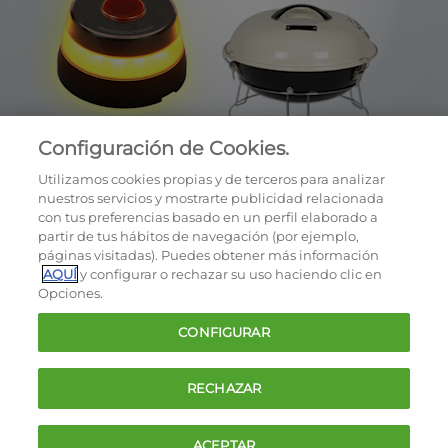
Configuración de Cookies.
Utilizamos cookies propias y de terceros para analizar
nuestros servicios y mostrarte publicidad relacionada
con tus preferencias basado en un perfil elaborado a
partir de tus hábitos de navegación (por ejemplo,
páginas visitadas). Puedes obtener más información
AQUÍ
y configurar o rechazar su uso haciendo clic en
OCU © 2026
Opciones.
Cookies
CONFIGURAR
Política de privacidad
Términos y condiciones de la oferta
RECHAZAR
Contacto
FAQ
ACEPTAR