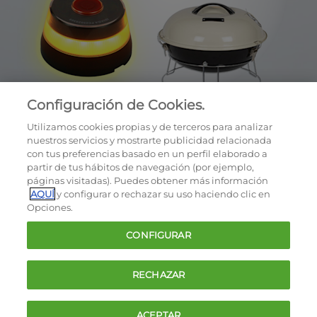
Configuración de Cookies.
Utilizamos cookies propias y de terceros para analizar
nuestros servicios y mostrarte publicidad relacionada
con tus preferencias basado en un perfil elaborado a
partir de tus hábitos de navegación (por ejemplo,
páginas visitadas). Puedes obtener más información
AQUÍ
y configurar o rechazar su uso haciendo clic en
OCU © 2026
Opciones.
Cookies
CONFIGURAR
Política de privacidad
Términos y condiciones de la oferta
RECHAZAR
Contacto
FAQ
ACEPTAR