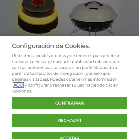
Configuración de Cookies.
Utilizamos cookies propias y de terceros para analizar
nuestros servicios y mostrarte publicidad relacionada
con tus preferencias basado en un perfil elaborado a
partir de tus hábitos de navegación (por ejemplo,
páginas visitadas). Puedes obtener más información
AQUÍ
y configurar o rechazar su uso haciendo clic en
OCU © 2026
Opciones.
Cookies
CONFIGURAR
Política de privacidad
Términos y condiciones de la oferta
RECHAZAR
Contacto
FAQ
ACEPTAR