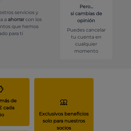
Pero...
stros servicios y
si cambias de
a a
ahorrar
con los
opinión
ntos que hemos
Puedes cancelar
do para ti
tu cuenta en
cualquier
momento
 más de
€ cada
Exclusivos beneficios
ño
solo para nuestros
socios