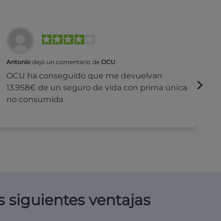
Antonio
dejó un comentario de
OCU
Na
OCU ha conseguido que me devuelvan
H
13.958€ de un seguro de vida con prima única
c
no consumida
s siguientes ventajas