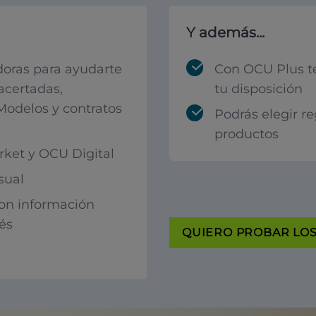
Y además...
oras para ayudarte
Con OCU Plus t
acertadas,
tu disposición
 Modelos y contratos
Podrás elegir r
productos
ket y OCU Digital
sual
con información
rés
QUIERO PROBAR LOS 