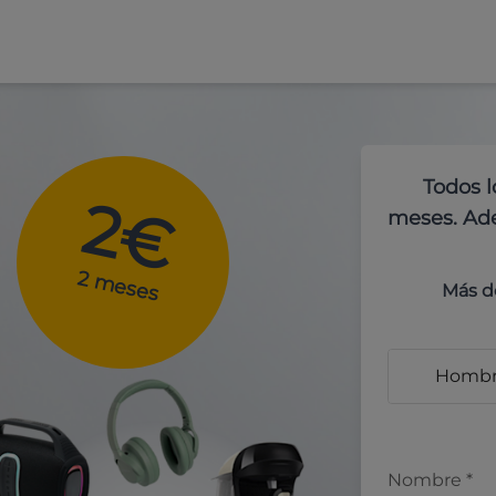
Todos l
2€
meses. Ade
2 meses
Más d
Homb
Nombre
*