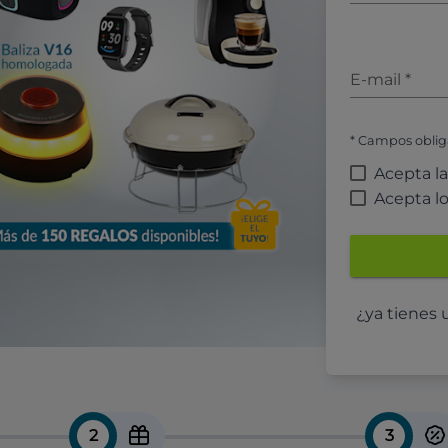
E-mail
*
* Campos oblig
Acepta l
Acepta l
¿ya tienes
2
3