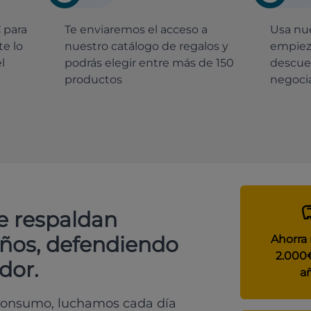
€
para
Te enviaremos el acceso a
Usa nue
e lo
nuestro catálogo de regalos y
empiez
l
podrás elegir entre más de 150
descue
productos
negocia
e respaldan
años, defendiendo
Ahorra
2.000
dor.
a
 consumo, luchamos cada día