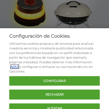
Configuración de Cookies.
Utilizamos cookies propias y de terceros para analizar
nuestros servicios y mostrarte publicidad relacionada
con tus preferencias basado en un perfil elaborado a
partir de tus hábitos de navegación (por ejemplo,
páginas visitadas). Puedes obtener más información
AQUÍ
y configurar o rechazar su uso haciendo clic en
OCU © 2026
Opciones.
Cookies
CONFIGURAR
Política de privacidad
Términos y condiciones de la oferta
RECHAZAR
Contacto
FAQ
ACEPTAR