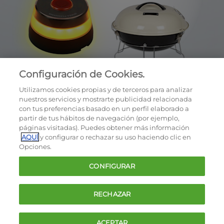
Configuración de Cookies.
Utilizamos cookies propias y de terceros para analizar
nuestros servicios y mostrarte publicidad relacionada
con tus preferencias basado en un perfil elaborado a
partir de tus hábitos de navegación (por ejemplo,
páginas visitadas). Puedes obtener más información
AQUÍ
y configurar o rechazar su uso haciendo clic en
OCU © 2026
Opciones.
Cookies
CONFIGURAR
Política de privacidad
Términos y condiciones de la oferta
RECHAZAR
Contacto
FAQ
ACEPTAR