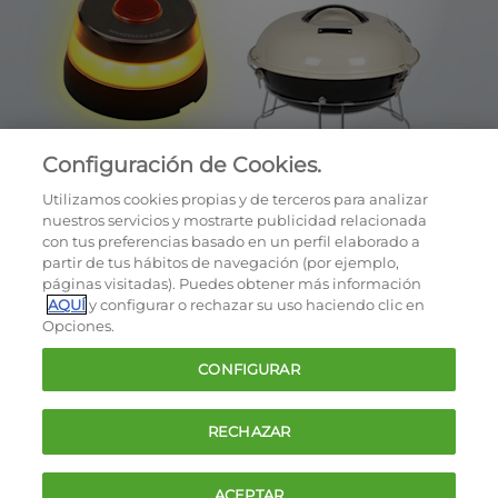
Configuración de Cookies.
Utilizamos cookies propias y de terceros para analizar
nuestros servicios y mostrarte publicidad relacionada
con tus preferencias basado en un perfil elaborado a
partir de tus hábitos de navegación (por ejemplo,
páginas visitadas). Puedes obtener más información
AQUÍ
y configurar o rechazar su uso haciendo clic en
OCU © 2026
Opciones.
Cookies
CONFIGURAR
Política de privacidad
Términos y condiciones de la oferta
RECHAZAR
Contacto
FAQ
ACEPTAR