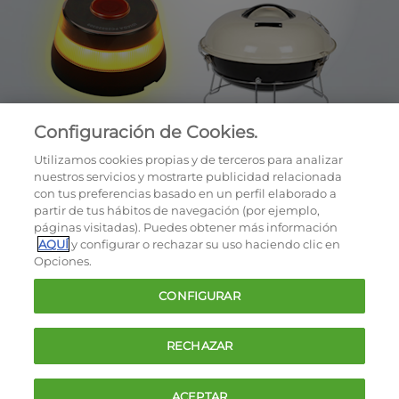
Configuración de Cookies.
Utilizamos cookies propias y de terceros para analizar
nuestros servicios y mostrarte publicidad relacionada
con tus preferencias basado en un perfil elaborado a
partir de tus hábitos de navegación (por ejemplo,
páginas visitadas). Puedes obtener más información
AQUÍ
y configurar o rechazar su uso haciendo clic en
OCU © 2026
Opciones.
Cookies
CONFIGURAR
Política de privacidad
Términos y condiciones de la oferta
RECHAZAR
Contacto
FAQ
ACEPTAR