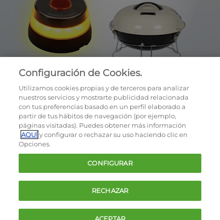
Configuración de Cookies.
Utilizamos cookies propias y de terceros para analizar
nuestros servicios y mostrarte publicidad relacionada
con tus preferencias basado en un perfil elaborado a
partir de tus hábitos de navegación (por ejemplo,
páginas visitadas). Puedes obtener más información
AQUÍ
y configurar o rechazar su uso haciendo clic en
OCU © 2026
Opciones.
Cookies
CONFIGURAR
Política de privacidad
Términos y condiciones de la oferta
RECHAZAR
Contacto
FAQ
ACEPTAR