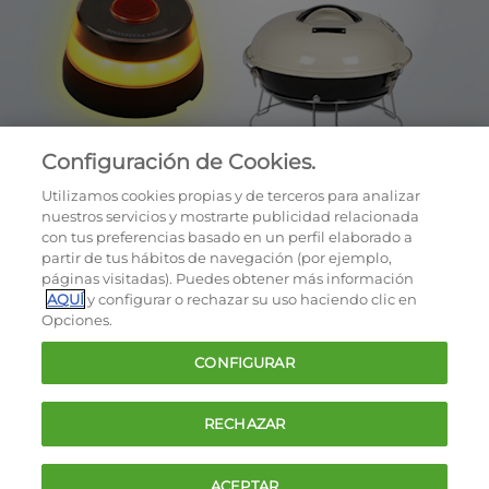
Configuración de Cookies.
Utilizamos cookies propias y de terceros para analizar
nuestros servicios y mostrarte publicidad relacionada
con tus preferencias basado en un perfil elaborado a
partir de tus hábitos de navegación (por ejemplo,
páginas visitadas). Puedes obtener más información
AQUÍ
y configurar o rechazar su uso haciendo clic en
OCU © 2026
Opciones.
Cookies
CONFIGURAR
Política de privacidad
Términos y condiciones de la oferta
RECHAZAR
Contacto
FAQ
ACEPTAR