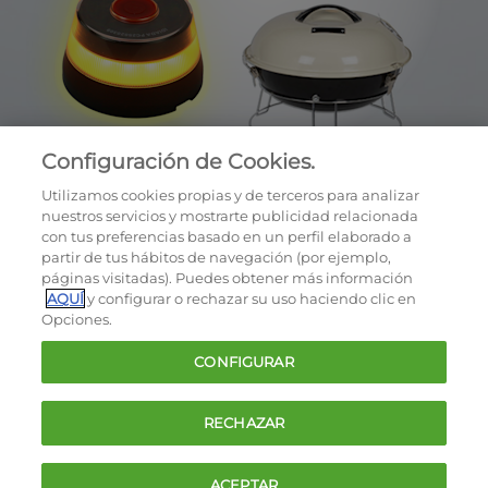
Configuración de Cookies.
Utilizamos cookies propias y de terceros para analizar
nuestros servicios y mostrarte publicidad relacionada
con tus preferencias basado en un perfil elaborado a
partir de tus hábitos de navegación (por ejemplo,
páginas visitadas). Puedes obtener más información
AQUÍ
y configurar o rechazar su uso haciendo clic en
OCU © 2026
Opciones.
Cookies
CONFIGURAR
Política de privacidad
Términos y condiciones de la oferta
RECHAZAR
Contacto
FAQ
ACEPTAR