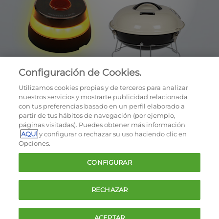
Configuración de Cookies.
Utilizamos cookies propias y de terceros para analizar
nuestros servicios y mostrarte publicidad relacionada
con tus preferencias basado en un perfil elaborado a
partir de tus hábitos de navegación (por ejemplo,
páginas visitadas). Puedes obtener más información
AQUÍ
y configurar o rechazar su uso haciendo clic en
OCU © 2026
Opciones.
Cookies
CONFIGURAR
Política de privacidad
Términos y condiciones de la oferta
RECHAZAR
Contacto
FAQ
ACEPTAR