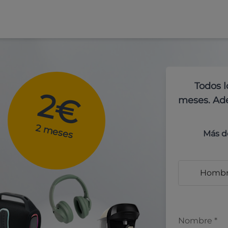
Todos l
2€
meses. Ade
2 meses
Más d
Homb
Nombre
*