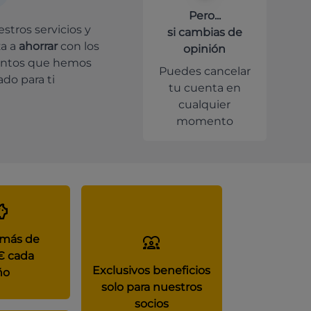
Pero...
stros servicios y
si cambias de
a a
ahorrar
con los
opinión
ntos que hemos
Puedes cancelar
do para ti
tu cuenta en
cualquier
momento
 más de
€ cada
Exclusivos beneficios
ño
solo para nuestros
socios