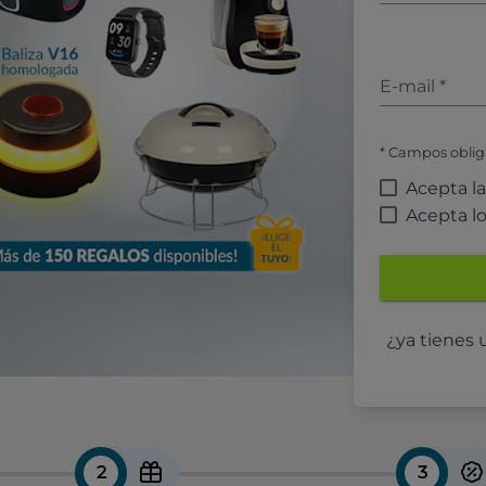
E-mail
*
* Campos oblig
Acepta l
Acepta l
¿ya tienes
2
3