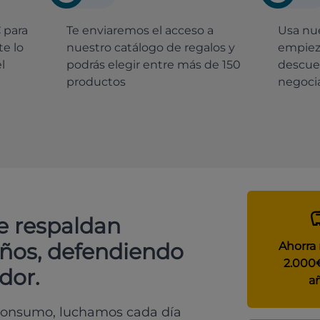
€
para
Te enviaremos el acceso a
Usa nue
e lo
nuestro catálogo de regalos y
empiez
l
podrás elegir entre más de 150
descue
productos
negocia
e respaldan
años, defendiendo
Ahorra
2.000
dor.
a
 consumo, luchamos cada día