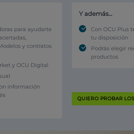
Y además...
oras para ayudarte
Con OCU Plus t
acertadas,
tu disposición
 Modelos y contratos
Podrás elegir r
productos
ket y OCU Digital
sual
con información
rés
QUIERO PROBAR LOS 