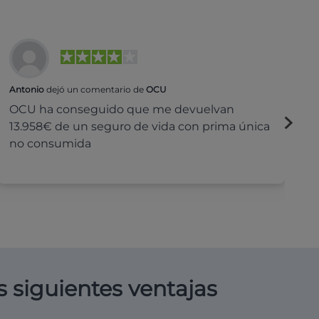
Antonio
dejó un comentario de
OCU
Na
OCU ha conseguido que me devuelvan
H
13.958€ de un seguro de vida con prima única
c
no consumida
s siguientes ventajas