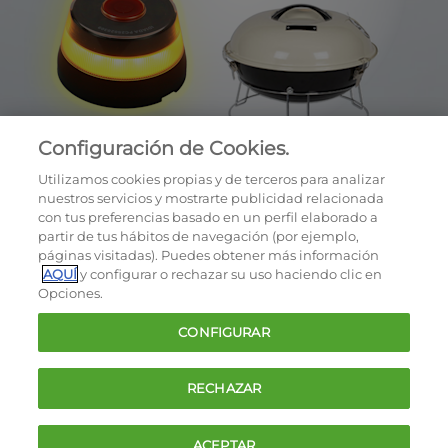
Configuración de Cookies.
Utilizamos cookies propias y de terceros para analizar
nuestros servicios y mostrarte publicidad relacionada
con tus preferencias basado en un perfil elaborado a
partir de tus hábitos de navegación (por ejemplo,
páginas visitadas). Puedes obtener más información
AQUÍ
y configurar o rechazar su uso haciendo clic en
OCU © 2026
Opciones.
Cookies
CONFIGURAR
Política de privacidad
Términos y condiciones de la oferta
RECHAZAR
Contacto
FAQ
ACEPTAR