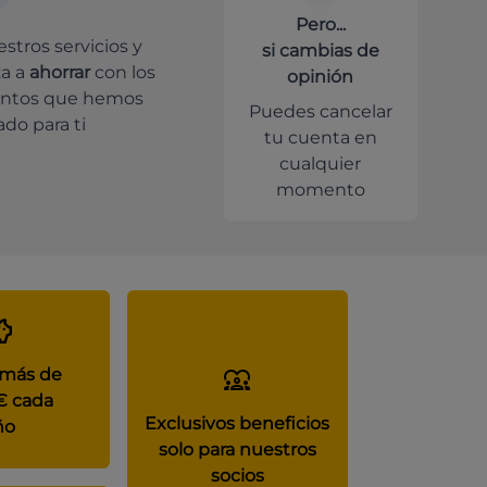
Pero...
stros servicios y
si cambias de
a a
ahorrar
con los
opinión
ntos que hemos
Puedes cancelar
do para ti
tu cuenta en
cualquier
momento
 más de
€ cada
Exclusivos beneficios
ño
solo para nuestros
socios