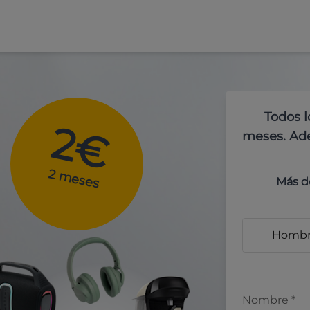
Todos l
2€
meses. Ade
2 meses
Más d
Homb
Nombre
*