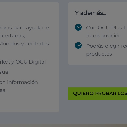
Y además...
oras para ayudarte
Con OCU Plus t
acertadas,
tu disposición
 Modelos y contratos
Podrás elegir r
productos
ket y OCU Digital
sual
con información
rés
QUIERO PROBAR LOS 