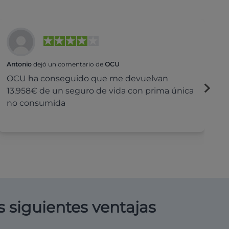
Antonio
dejó un comentario de
OCU
Na
OCU ha conseguido que me devuelvan
H
13.958€ de un seguro de vida con prima única
c
no consumida
s siguientes ventajas