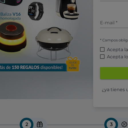
E-mail
*
* Campos oblig
Acepta l
Acepta l
¿ya tienes
2
3