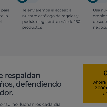
€
para
Te enviaremos el acceso a
Usa nue
e lo
nuestro catálogo de regalos y
empiez
l
podrás elegir entre más de 150
descue
productos
negocia
e respaldan
años, defendiendo
Ahorra
2.000
dor.
a
 consumo, luchamos cada día