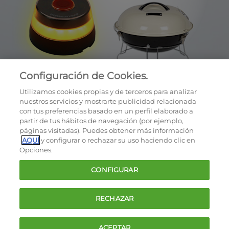
Configuración de Cookies.
Utilizamos cookies propias y de terceros para analizar
nuestros servicios y mostrarte publicidad relacionada
con tus preferencias basado en un perfil elaborado a
partir de tus hábitos de navegación (por ejemplo,
páginas visitadas). Puedes obtener más información
AQUÍ
y configurar o rechazar su uso haciendo clic en
OCU © 2026
Opciones.
Cookies
CONFIGURAR
Política de privacidad
Términos y condiciones de la oferta
RECHAZAR
Contacto
FAQ
ACEPTAR