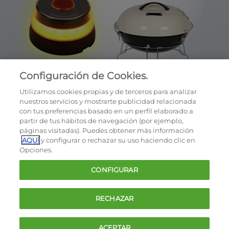
Configuración de Cookies.
Utilizamos cookies propias y de terceros para analizar
nuestros servicios y mostrarte publicidad relacionada
con tus preferencias basado en un perfil elaborado a
partir de tus hábitos de navegación (por ejemplo,
páginas visitadas). Puedes obtener más información
AQUÍ
y configurar o rechazar su uso haciendo clic en
OCU © 2026
Opciones.
Cookies
CONFIGURAR
Política de privacidad
Términos y condiciones de la oferta
RECHAZAR
Contacto
FAQ
ACEPTAR