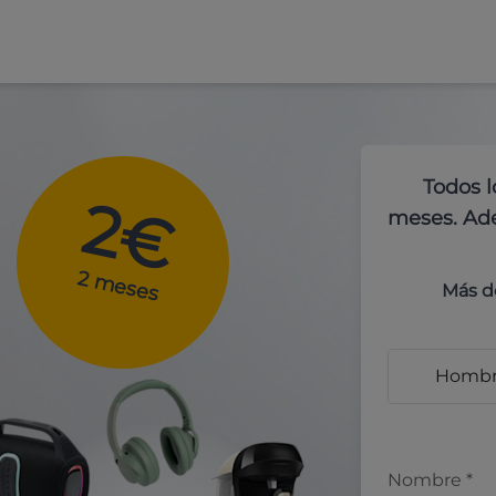
Todos l
2€
meses. Ade
2 meses
Más d
Homb
Nombre
*