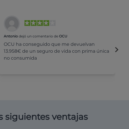
Antonio
dejó un comentario de
OCU
Na
OCU ha conseguido que me devuelvan
H
13.958€ de un seguro de vida con prima única
c
no consumida
s siguientes ventajas