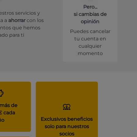
Pero...
stros servicios y
si cambias de
a a
ahorrar
con los
opinión
ntos que hemos
Puedes cancelar
do para ti
tu cuenta en
cualquier
momento
 más de
€ cada
Exclusivos beneficios
ño
solo para nuestros
socios