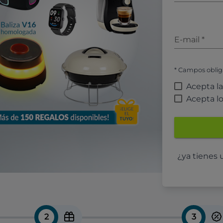
E-mail
*
* Campos oblig
Acepta l
Acepta l
¿ya tienes
2
3