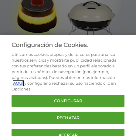
Configuración de Cookies.
Utilizamos cookies propias y de terceros para analizar
nuestros servicios y mostrarte publicidad relacionada
con tus preferencias basado en un perfil elaborado a
partir de tus hábitos de navegación (por ejemplo,
páginas visitadas). Puedes obtener más información
AQUÍ
y configurar o rechazar su uso haciendo clic en
OCU © 2026
Opciones.
Cookies
CONFIGURAR
Política de privacidad
Términos y condiciones de la oferta
RECHAZAR
Contacto
FAQ
ACEPTAR