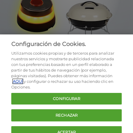
Configuración de Cookies.
Utilizamos cookies propias y de terceros para analizar
nuestros servicios y mostrarte publicidad relacionada
con tus preferencias basado en un perfil elaborado a
partir de tus hábitos de navegación (por ejemplo,
páginas visitadas). Puedes obtener más información
AQUÍ
y configurar o rechazar su uso haciendo clic en
OCU © 2026
Opciones.
Cookies
CONFIGURAR
Política de privacidad
Términos y condiciones de la oferta
RECHAZAR
Contacto
FAQ
ACEPTAR