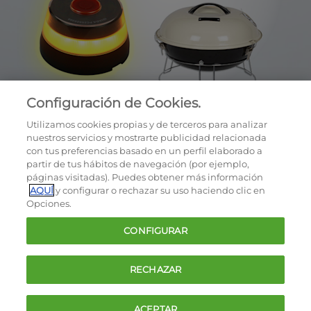
Configuración de Cookies.
Utilizamos cookies propias y de terceros para analizar
nuestros servicios y mostrarte publicidad relacionada
con tus preferencias basado en un perfil elaborado a
partir de tus hábitos de navegación (por ejemplo,
páginas visitadas). Puedes obtener más información
AQUÍ
y configurar o rechazar su uso haciendo clic en
OCU © 2026
Opciones.
Cookies
CONFIGURAR
Política de privacidad
Términos y condiciones de la oferta
RECHAZAR
Contacto
FAQ
ACEPTAR