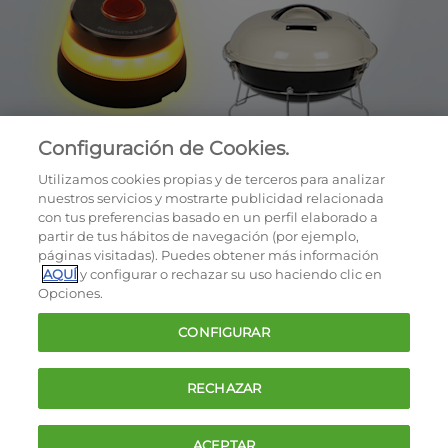
Configuración de Cookies.
Utilizamos cookies propias y de terceros para analizar
nuestros servicios y mostrarte publicidad relacionada
con tus preferencias basado en un perfil elaborado a
partir de tus hábitos de navegación (por ejemplo,
páginas visitadas). Puedes obtener más información
AQUÍ
y configurar o rechazar su uso haciendo clic en
OCU © 2026
Opciones.
Cookies
CONFIGURAR
Política de privacidad
Términos y condiciones de la oferta
RECHAZAR
Contacto
FAQ
ACEPTAR