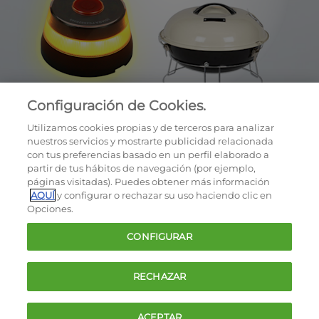
Configuración de Cookies.
Utilizamos cookies propias y de terceros para analizar
nuestros servicios y mostrarte publicidad relacionada
con tus preferencias basado en un perfil elaborado a
partir de tus hábitos de navegación (por ejemplo,
páginas visitadas). Puedes obtener más información
AQUÍ
y configurar o rechazar su uso haciendo clic en
OCU © 2026
Opciones.
Cookies
CONFIGURAR
Política de privacidad
Términos y condiciones de la oferta
RECHAZAR
Contacto
FAQ
ACEPTAR