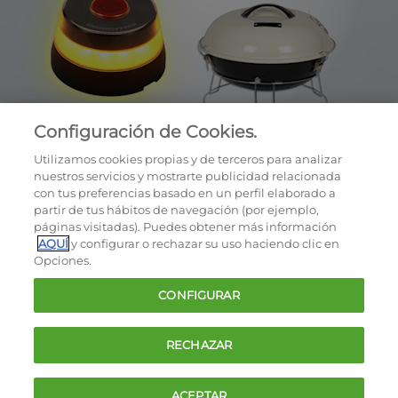
Configuración de Cookies.
Utilizamos cookies propias y de terceros para analizar
nuestros servicios y mostrarte publicidad relacionada
con tus preferencias basado en un perfil elaborado a
partir de tus hábitos de navegación (por ejemplo,
páginas visitadas). Puedes obtener más información
AQUÍ
y configurar o rechazar su uso haciendo clic en
OCU © 2026
Opciones.
Cookies
CONFIGURAR
Política de privacidad
Términos y condiciones de la oferta
RECHAZAR
Contacto
FAQ
ACEPTAR