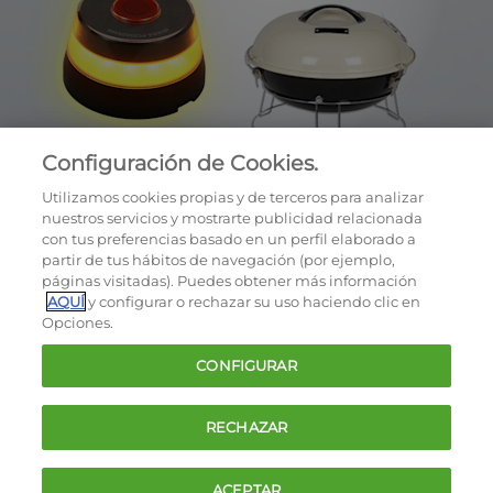
Configuración de Cookies.
Utilizamos cookies propias y de terceros para analizar
nuestros servicios y mostrarte publicidad relacionada
con tus preferencias basado en un perfil elaborado a
partir de tus hábitos de navegación (por ejemplo,
páginas visitadas). Puedes obtener más información
AQUÍ
y configurar o rechazar su uso haciendo clic en
OCU © 2026
Opciones.
Cookies
CONFIGURAR
Política de privacidad
Términos y condiciones de la oferta
RECHAZAR
Contacto
FAQ
ACEPTAR