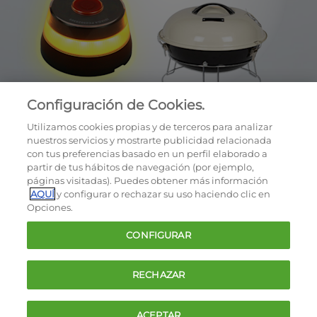
Configuración de Cookies.
Utilizamos cookies propias y de terceros para analizar
nuestros servicios y mostrarte publicidad relacionada
con tus preferencias basado en un perfil elaborado a
partir de tus hábitos de navegación (por ejemplo,
páginas visitadas). Puedes obtener más información
AQUÍ
y configurar o rechazar su uso haciendo clic en
OCU © 2026
Opciones.
Cookies
CONFIGURAR
Política de privacidad
Términos y condiciones de la oferta
RECHAZAR
Contacto
FAQ
ACEPTAR