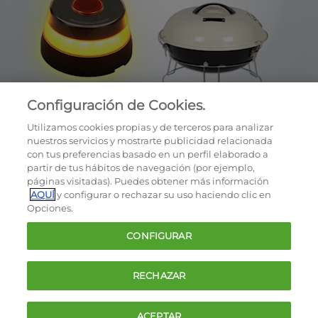
Configuración de Cookies.
Utilizamos cookies propias y de terceros para analizar
nuestros servicios y mostrarte publicidad relacionada
con tus preferencias basado en un perfil elaborado a
partir de tus hábitos de navegación (por ejemplo,
páginas visitadas). Puedes obtener más información
AQUÍ
y configurar o rechazar su uso haciendo clic en
OCU © 2026
Opciones.
Cookies
CONFIGURAR
Política de privacidad
Términos y condiciones de la oferta
RECHAZAR
Contacto
FAQ
ACEPTAR