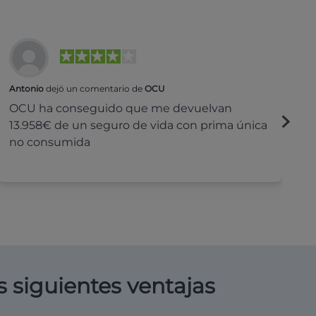
Antonio
dejó un comentario de
OCU
Na
OCU ha conseguido que me devuelvan
H
13.958€ de un seguro de vida con prima única
c
no consumida
s siguientes ventajas