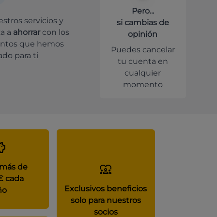
Pero...
stros servicios y
si cambias de
a a
ahorrar
con los
opinión
ntos que hemos
Puedes cancelar
do para ti
tu cuenta en
cualquier
momento
 más de
€ cada
Exclusivos beneficios
ño
solo para nuestros
socios