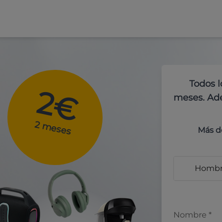
Todos l
2€
meses. Ade
2 meses
Más d
Homb
Nombre
*