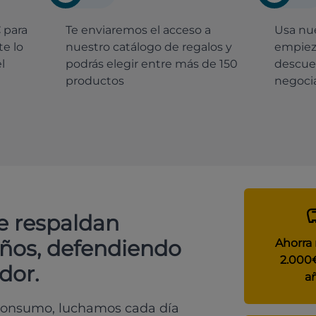
€
para
Te enviaremos el acceso a
Usa nue
e lo
nuestro catálogo de regalos y
empiez
l
podrás elegir entre más de 150
descue
productos
negocia
e respaldan
años, defendiendo
Ahorra
2.000
dor.
a
 consumo, luchamos cada día