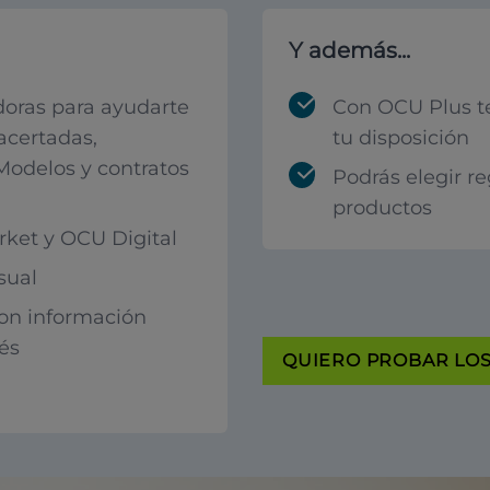
Y además...
oras para ayudarte
Con OCU Plus t
acertadas,
tu disposición
 Modelos y contratos
Podrás elegir r
productos
ket y OCU Digital
sual
con información
rés
QUIERO PROBAR LOS 