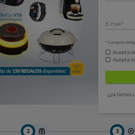
E-mail
*
* Campos oblig
Acepta l
Acepta l
¿ya tienes
2
3