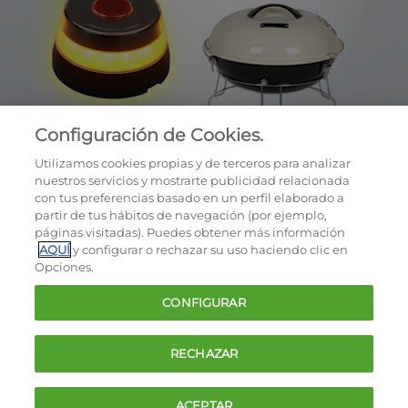
Configuración de Cookies.
Utilizamos cookies propias y de terceros para analizar
nuestros servicios y mostrarte publicidad relacionada
con tus preferencias basado en un perfil elaborado a
partir de tus hábitos de navegación (por ejemplo,
páginas visitadas). Puedes obtener más información
AQUÍ
y configurar o rechazar su uso haciendo clic en
OCU © 2026
Opciones.
Cookies
CONFIGURAR
Política de privacidad
Términos y condiciones de la oferta
RECHAZAR
Contacto
FAQ
ACEPTAR