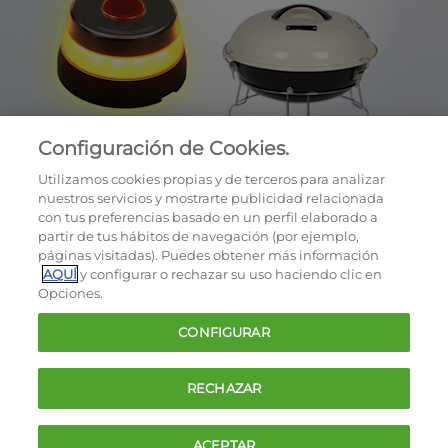
Configuración de Cookies.
Utilizamos cookies propias y de terceros para analizar
nuestros servicios y mostrarte publicidad relacionada
con tus preferencias basado en un perfil elaborado a
partir de tus hábitos de navegación (por ejemplo,
páginas visitadas). Puedes obtener más información
AQUÍ
y configurar o rechazar su uso haciendo clic en
OCU © 2026
Opciones.
Cookies
CONFIGURAR
Política de privacidad
Términos y condiciones de la oferta
RECHAZAR
Contacto
FAQ
ACEPTAR