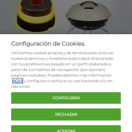
Configuración de Cookies.
Utilizamos cookies propias y de terceros para analizar
nuestros servicios y mostrarte publicidad relacionada
con tus preferencias basado en un perfil elaborado a
partir de tus hábitos de navegación (por ejemplo,
páginas visitadas). Puedes obtener más información
AQUÍ
y configurar o rechazar su uso haciendo clic en
OCU © 2026
Opciones.
Cookies
CONFIGURAR
Política de privacidad
Términos y condiciones de la oferta
RECHAZAR
Contacto
FAQ
ACEPTAR