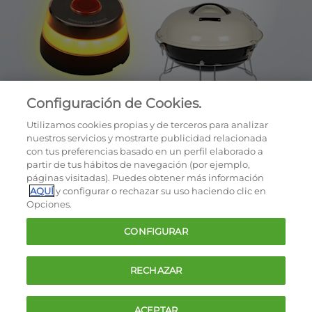
Configuración de Cookies.
Utilizamos cookies propias y de terceros para analizar
nuestros servicios y mostrarte publicidad relacionada
con tus preferencias basado en un perfil elaborado a
partir de tus hábitos de navegación (por ejemplo,
páginas visitadas). Puedes obtener más información
AQUÍ
y configurar o rechazar su uso haciendo clic en
OCU © 2026
Opciones.
Cookies
CONFIGURAR
Política de privacidad
Términos y condiciones de la oferta
RECHAZAR
Contacto
FAQ
ACEPTAR