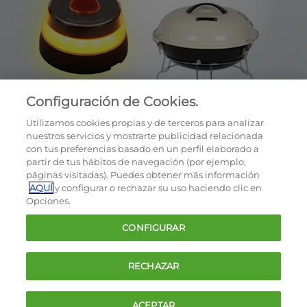
Configuración de Cookies.
Utilizamos cookies propias y de terceros para analizar
nuestros servicios y mostrarte publicidad relacionada
con tus preferencias basado en un perfil elaborado a
partir de tus hábitos de navegación (por ejemplo,
páginas visitadas). Puedes obtener más información
AQUÍ
y configurar o rechazar su uso haciendo clic en
OCU © 2026
Opciones.
Cookies
CONFIGURAR
Política de privacidad
Términos y condiciones de la oferta
RECHAZAR
Contacto
FAQ
ACEPTAR