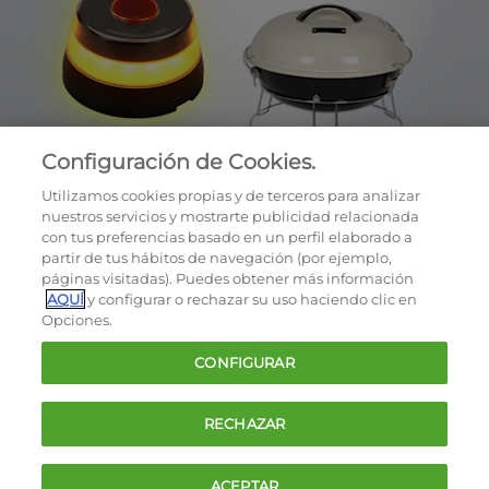
Configuración de Cookies.
Utilizamos cookies propias y de terceros para analizar
nuestros servicios y mostrarte publicidad relacionada
con tus preferencias basado en un perfil elaborado a
partir de tus hábitos de navegación (por ejemplo,
páginas visitadas). Puedes obtener más información
AQUÍ
y configurar o rechazar su uso haciendo clic en
OCU © 2026
Opciones.
Cookies
CONFIGURAR
Política de privacidad
Términos y condiciones de la oferta
RECHAZAR
Contacto
FAQ
ACEPTAR