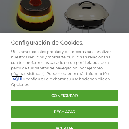
Configuración de Cookies.
Utilizamos cookies propias y de terceros para analizar
nuestros servicios y mostrarte publicidad relacionada
con tus preferencias basado en un perfil elaborado a
partir de tus hábitos de navegación (por ejemplo,
páginas visitadas). Puedes obtener más información
AQUÍ
y configurar o rechazar su uso haciendo clic en
OCU © 2026
Opciones.
Cookies
CONFIGURAR
Política de privacidad
Términos y condiciones de la oferta
RECHAZAR
Contacto
FAQ
ACEPTAR