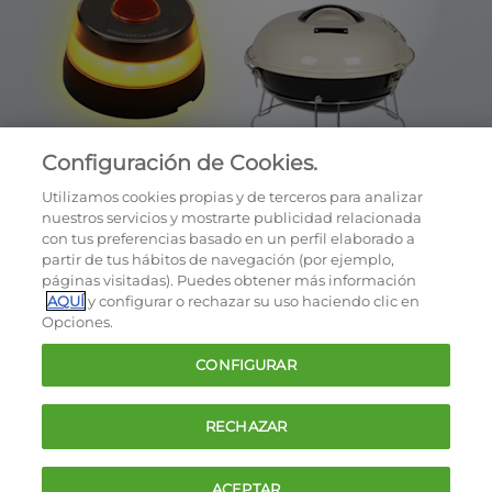
Configuración de Cookies.
Utilizamos cookies propias y de terceros para analizar
nuestros servicios y mostrarte publicidad relacionada
con tus preferencias basado en un perfil elaborado a
partir de tus hábitos de navegación (por ejemplo,
páginas visitadas). Puedes obtener más información
AQUÍ
y configurar o rechazar su uso haciendo clic en
OCU © 2026
Opciones.
Cookies
CONFIGURAR
Política de privacidad
Términos y condiciones de la oferta
RECHAZAR
Contacto
FAQ
ACEPTAR