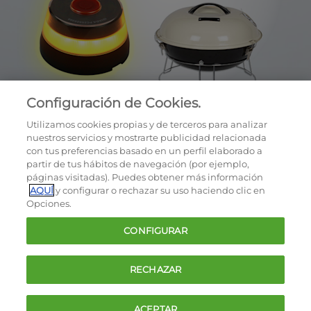
Configuración de Cookies.
Utilizamos cookies propias y de terceros para analizar
nuestros servicios y mostrarte publicidad relacionada
con tus preferencias basado en un perfil elaborado a
partir de tus hábitos de navegación (por ejemplo,
páginas visitadas). Puedes obtener más información
AQUÍ
y configurar o rechazar su uso haciendo clic en
OCU © 2026
Opciones.
Cookies
CONFIGURAR
Política de privacidad
Términos y condiciones de la oferta
RECHAZAR
Contacto
FAQ
ACEPTAR