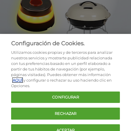
Configuración de Cookies.
Utilizamos cookies propias y de terceros para analizar
nuestros servicios y mostrarte publicidad relacionada
con tus preferencias basado en un perfil elaborado a
partir de tus hábitos de navegación (por ejemplo,
páginas visitadas). Puedes obtener más información
AQUÍ
y configurar o rechazar su uso haciendo clic en
OCU © 2026
Opciones.
Cookies
CONFIGURAR
Política de privacidad
Términos y condiciones de la oferta
RECHAZAR
Contacto
FAQ
ACEPTAR