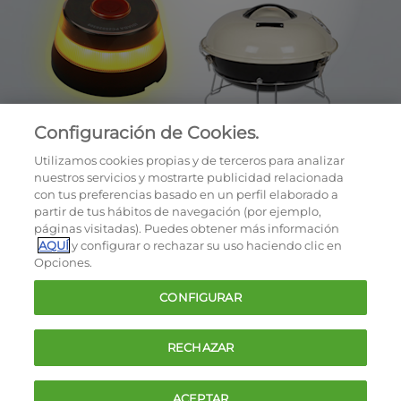
Configuración de Cookies.
Utilizamos cookies propias y de terceros para analizar
nuestros servicios y mostrarte publicidad relacionada
con tus preferencias basado en un perfil elaborado a
partir de tus hábitos de navegación (por ejemplo,
páginas visitadas). Puedes obtener más información
AQUÍ
y configurar o rechazar su uso haciendo clic en
OCU © 2026
Opciones.
Cookies
CONFIGURAR
Política de privacidad
Términos y condiciones de la oferta
RECHAZAR
Contacto
FAQ
ACEPTAR