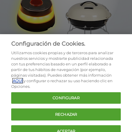
Configuración de Cookies.
Utilizamos cookies propias y de terceros para analizar
nuestros servicios y mostrarte publicidad relacionada
con tus preferencias basado en un perfil elaborado a
partir de tus hábitos de navegación (por ejemplo,
páginas visitadas). Puedes obtener más información
AQUÍ
y configurar o rechazar su uso haciendo clic en
OCU © 2026
Opciones.
Cookies
CONFIGURAR
Política de privacidad
Términos y condiciones de la oferta
RECHAZAR
Contacto
FAQ
ACEPTAR