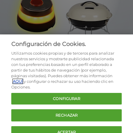
Configuración de Cookies.
Utilizamos cookies propias y de terceros para analizar
nuestros servicios y mostrarte publicidad relacionada
con tus preferencias basado en un perfil elaborado a
partir de tus hábitos de navegación (por ejemplo,
páginas visitadas). Puedes obtener más información
AQUÍ
y configurar o rechazar su uso haciendo clic en
OCU © 2026
Opciones.
Cookies
CONFIGURAR
Política de privacidad
Términos y condiciones de la oferta
RECHAZAR
Contacto
FAQ
ACEPTAR