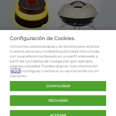
Configuración de Cookies.
Utilizamos cookies propias y de terceros para analizar
nuestros servicios y mostrarte publicidad relacionada
con tus preferencias basado en un perfil elaborado a
partir de tus hábitos de navegación (por ejemplo,
páginas visitadas). Puedes obtener más información
AQUÍ
y configurar o rechazar su uso haciendo clic en
OCU © 2026
Opciones.
Cookies
CONFIGURAR
Política de privacidad
Términos y condiciones de la oferta
RECHAZAR
Contacto
FAQ
ACEPTAR