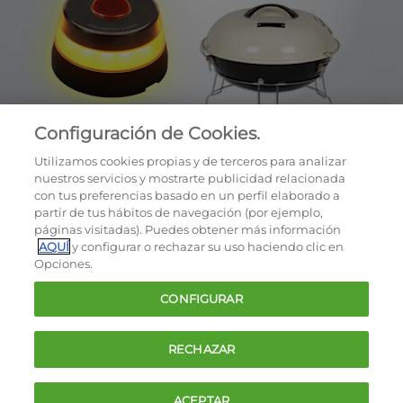
Configuración de Cookies.
Utilizamos cookies propias y de terceros para analizar
nuestros servicios y mostrarte publicidad relacionada
con tus preferencias basado en un perfil elaborado a
partir de tus hábitos de navegación (por ejemplo,
páginas visitadas). Puedes obtener más información
AQUÍ
y configurar o rechazar su uso haciendo clic en
OCU © 2026
Opciones.
Cookies
CONFIGURAR
Política de privacidad
Términos y condiciones de la oferta
RECHAZAR
Contacto
FAQ
ACEPTAR