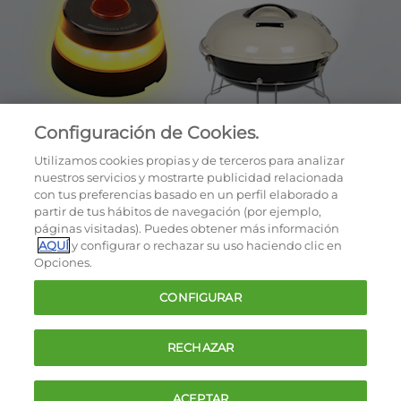
Configuración de Cookies.
Utilizamos cookies propias y de terceros para analizar
nuestros servicios y mostrarte publicidad relacionada
con tus preferencias basado en un perfil elaborado a
partir de tus hábitos de navegación (por ejemplo,
páginas visitadas). Puedes obtener más información
AQUÍ
y configurar o rechazar su uso haciendo clic en
OCU © 2026
Opciones.
Cookies
CONFIGURAR
Política de privacidad
Términos y condiciones de la oferta
RECHAZAR
Contacto
FAQ
ACEPTAR