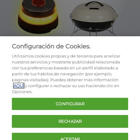
Configuración de Cookies.
Utilizamos cookies propias y de terceros para analizar
nuestros servicios y mostrarte publicidad relacionada
con tus preferencias basado en un perfil elaborado a
partir de tus hábitos de navegación (por ejemplo,
páginas visitadas). Puedes obtener más información
AQUÍ
y configurar o rechazar su uso haciendo clic en
OCU © 2026
Opciones.
Cookies
CONFIGURAR
Política de privacidad
Términos y condiciones de la oferta
RECHAZAR
Contacto
FAQ
ACEPTAR