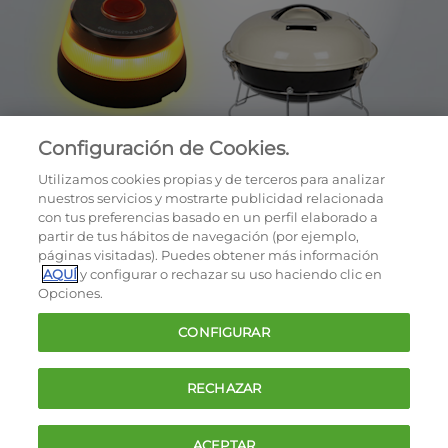
Configuración de Cookies.
Utilizamos cookies propias y de terceros para analizar
nuestros servicios y mostrarte publicidad relacionada
con tus preferencias basado en un perfil elaborado a
partir de tus hábitos de navegación (por ejemplo,
páginas visitadas). Puedes obtener más información
AQUÍ
y configurar o rechazar su uso haciendo clic en
OCU © 2026
Opciones.
Cookies
CONFIGURAR
Política de privacidad
Términos y condiciones de la oferta
RECHAZAR
Contacto
FAQ
ACEPTAR