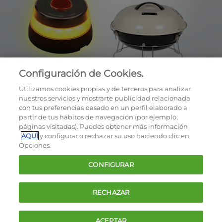
Configuración de Cookies.
Utilizamos cookies propias y de terceros para analizar
nuestros servicios y mostrarte publicidad relacionada
con tus preferencias basado en un perfil elaborado a
partir de tus hábitos de navegación (por ejemplo,
páginas visitadas). Puedes obtener más información
AQUÍ
y configurar o rechazar su uso haciendo clic en
OCU © 2026
Opciones.
Cookies
CONFIGURAR
Política de privacidad
Términos y condiciones de la oferta
RECHAZAR
Contacto
FAQ
ACEPTAR