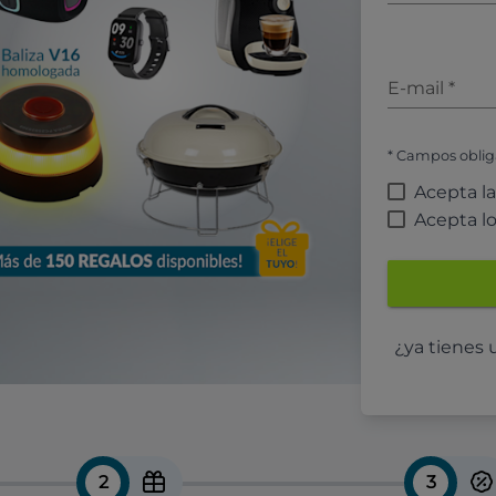
E-mail
*
* Campos oblig
Acepta l
Acepta l
¿ya tienes
2
3