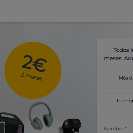
Todos l
2€
meses. Ade
2 meses
Más d
Homb
Nombre
*