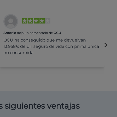
Antonio
dejó un comentario de
OCU
Na
OCU ha conseguido que me devuelvan
H
13.958€ de un seguro de vida con prima única
c
no consumida
s siguientes ventajas