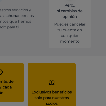
Pero...
stros servicios y
si cambias de
a a
ahorrar
con los
opinión
ntos que hemos
Puedes cancelar
do para ti
tu cuenta en
cualquier
momento
 más de
€ cada
Exclusivos beneficios
ño
solo para nuestros
socios