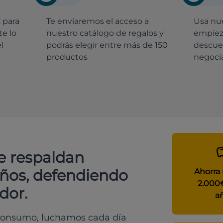
€
para
Te enviaremos el acceso a
Usa nue
e lo
nuestro catálogo de regalos y
empiez
l
podrás elegir entre más de 150
descue
productos
negocia
e respaldan
años, defendiendo
Ahorra
2.000
dor.
a
 consumo, luchamos cada día