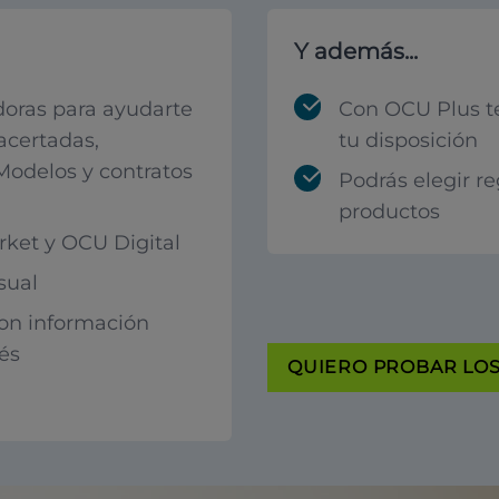
Y además...
oras para ayudarte
Con OCU Plus t
acertadas,
tu disposición
 Modelos y contratos
Podrás elegir r
productos
ket y OCU Digital
sual
con información
rés
QUIERO PROBAR LOS 