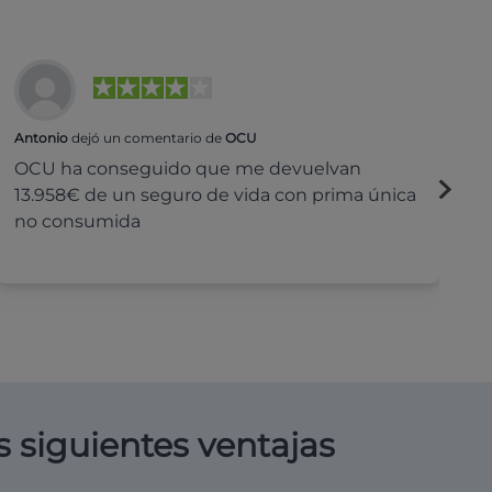
Antonio
dejó un comentario de
OCU
Na
OCU ha conseguido que me devuelvan
H
13.958€ de un seguro de vida con prima única
c
no consumida
s siguientes ventajas