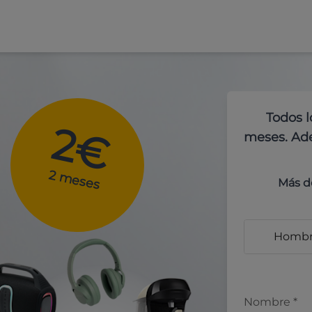
Todos l
2€
meses. Ade
2 meses
Más d
Homb
Nombre
*