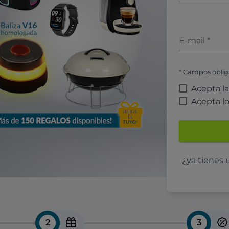
E-mail
*
* Campos oblig
Acepta l
Acepta l
¿ya tienes
2
3