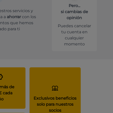
Pero...
stros servicios y
si cambias de
a a
ahorrar
con los
opinión
ntos que hemos
Puedes cancelar
do para ti
tu cuenta en
cualquier
momento
 más de
€ cada
Exclusivos beneficios
ño
solo para nuestros
socios