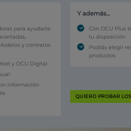
Y además...
oras para ayudarte
Con OCU Plus t
acertadas,
tu disposición
 Modelos y contratos
Podrás elegir r
productos
ket y OCU Digital
sual
con información
rés
QUIERO PROBAR LOS 