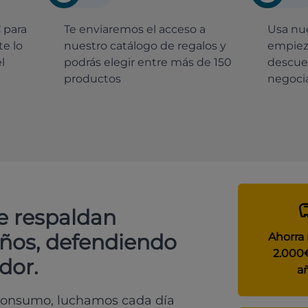
€
para
Te enviaremos el acceso a
Usa nue
e lo
nuestro catálogo de regalos y
empiez
l
podrás elegir entre más de 150
descue
productos
negocia
e respaldan
años, defendiendo
Ahorra
2.000
dor.
a
 consumo, luchamos cada día