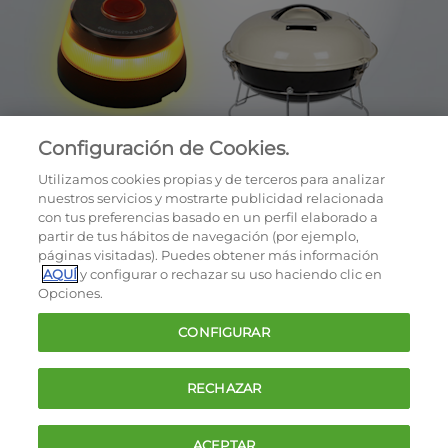
Configuración de Cookies.
Utilizamos cookies propias y de terceros para analizar
nuestros servicios y mostrarte publicidad relacionada
con tus preferencias basado en un perfil elaborado a
partir de tus hábitos de navegación (por ejemplo,
páginas visitadas). Puedes obtener más información
AQUÍ
y configurar o rechazar su uso haciendo clic en
OCU © 2026
Opciones.
Cookies
CONFIGURAR
Política de privacidad
Términos y condiciones de la oferta
RECHAZAR
Contacto
FAQ
ACEPTAR